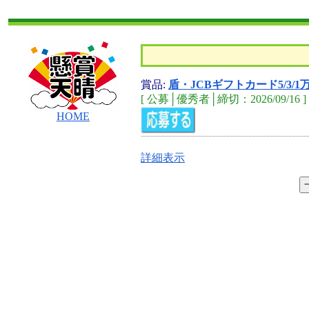
賞品:
盾・JCBギフトカード5/3/
[ 公募│優秀者│締切：2026/09/16 ]
HOME
詳細表示