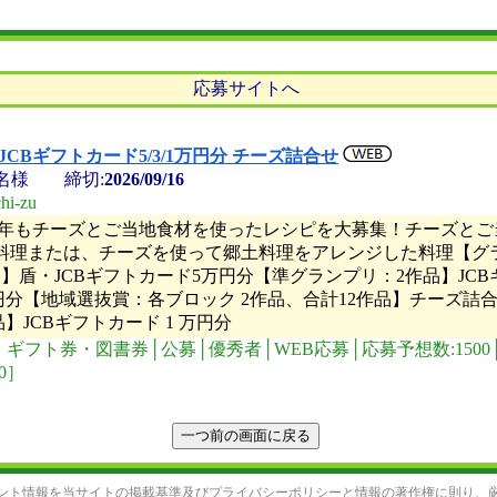
応募サイトへ
JCBギフトカード5/3/1万円分 チーズ詰合せ
名様
締切:
2026/09/16
i-zu
今年もチーズとご当地食材を使ったレシピを大募集！チーズとご
料理または、チーズを使って郷土料理をアレンジした料理【グ
品】盾・JCBギフトカード5万円分【準グランプリ：2作品】JCB
万円分【地域選抜賞：各ブロック 2作品、合計12作品】チーズ詰
品】JCBギフトカード 1 万円分
ギフト券・図書券│公募│優秀者│WEB応募│応募予想数:1500
80］
ント情報を当サイトの
掲載基準
及び
プライバシーポリシーと情報の著作権に則り、