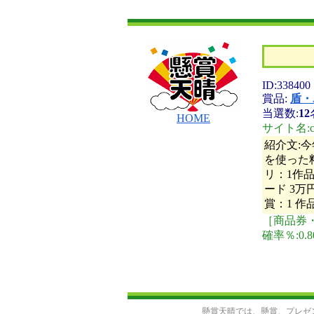
ID:338400
賞品:
盾・
当選数:
12
HOME
サイト名:ch
紹介文:
を使った
リ：1作
ード 3
賞：1 作
［商品券・
確率％:0.
懸賞天晴では、懸賞、プレゼ