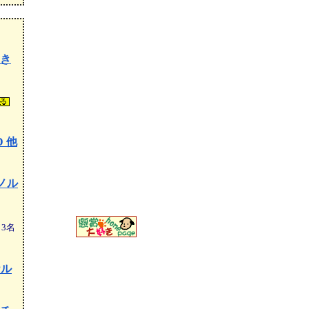
描き
 他
ノル
空白
3
名
ナル