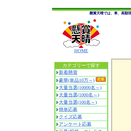
懸賞天晴では、車、高額
HOME
カテゴリーで探す
新着懸賞
豪華(単品10万～)
大量当選(10000名～)
大量当選(1000名～)
大量当選(100名～)
簡単応募
クイズ応募
アンケート応募