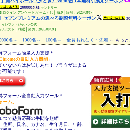
名】角ハイボール〈夕どき〉350ml缶 1本無料引換えクーポン
200000
名様
サントリー
加,ログイン,アンケート,ゲームくじ│ 抽選│締切：2026/08/17 ]
名】セブンプレミアムの選べる副菜無料クーポン
3
ン‐イレブン・ジャパン公式
リポスト│ 抽選│締切：2026/08/09 ]
0000名～
1000名～
100名～
全員もれなく・先着
← もっと
募フォーム簡単入力支援＊
e Chromeの自動入力機能」
ていない方はお試しあれ！ブラウザによる
が可能です！
募フォーム全自動入力ツール＊
ォーム」
１つで懸賞応募の手間を短縮！
、住所、氏名、カナ名、生年月日、年齢、