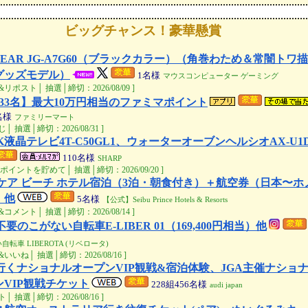
ビッグチャンス！豪華懸賞
GEAR JG-A7G60（ブラックカラー）（角巻わため＆常闇トワ
グッズモデル）
1
名様
マウスコンピューター ゲーミング
リポスト│ 抽選│締切：2026/08/09 ]
万33名】最大10万円相当のファミマポイント
名様
ファミリーマート
│ 抽選│締切：2026/08/31 ]
4K液晶テレビ4T-C50GL1、ウォーターオーブンヘルシオAX-U1D
110
名様
SHARP
,ポイントを貯めて│ 抽選│締切：2026/09/20 ]
 ケア ビーチ ホテル宿泊（3泊・朝食付き）＋航空券（日本〜ホ
）他
5
名様
【公式】Seibu Prince Hotels & Resorts
コメント│ 抽選│締切：2026/08/14 ]
不要のこがない自転車E-LIBER 01（169,400円相当）他
自転車 LIBEROTA (リベロータ)
いいね│ 抽選│締切：2026/08/16 ]
で行くナショナルオープンVIP観戦&宿泊体験、JGA主催ナショ
VIP観戦チケット
228組456
名様
audi japan
│ 抽選│締切：2026/08/16 ]