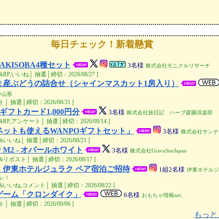
毎日チェック！新着懸賞
YAKISOBA4種セット
3
名様
株式会社モニクルリサーチ
RP,いいね│ 抽選│締切：2026/08/27 ]
ま産ぶどうの詰合せ（シャインマスカット1房入り）
い山形
│ 抽選│締切：2026/08/31 ]
onギフトカード1,000円分
3
名様
株式会社旅日記 ハーブ庭園倶楽部
RP,アンケート│ 抽選│締切：2026/08/14 ]
ペットも使えるWANPOギフトセット」
3
名様
株式会社サンテ
いいね│ 抽選│締切：2026/08/21 ]
ry M2 - オパールホワイト
3
名様
株式会社GravaStarJapan
リポスト│ 抽選│締切：2026/08/17 ]
】伊東ホテルジュラク ペア宿泊ご招待
1組2
名様
伊東ホテルジ
コレ！
&いいね,コメント│ 抽選│締切：2026/08/22 ]
ゲーム「クロンダイク」
6
名様
おもちゃ情報net.
│ 抽選│締切：2026/09/06 ]
もっと