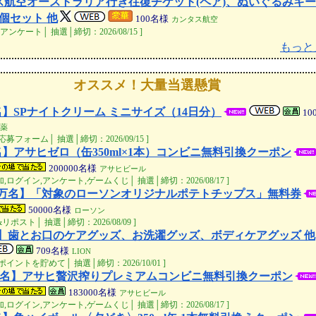
ス航空オーストラリア行き往復チケット(ペア)、ぬいぐるみキ
個セット 他
100
名様
カンタス航空
アンケート│ 抽選│締切：2026/08/15 ]
もっと
オススメ！大量当選懸賞
0名】SPナイトクリーム ミニサイズ（14日分）
10
薬
応募フォーム│ 抽選│締切：2026/09/15 ]
名】アサヒゼロ（缶350ml×1本）コンビニ無料引換クーポン
200000
名様
アサヒビール
加,ログイン,アンケート,ゲームくじ│ 抽選│締切：2026/08/17 ]
1万名】「対象のローソンオリジナルポテトチップス」無料券
50000
名様
ローソン
リポスト│ 抽選│締切：2026/08/09 ]
名】歯とお口のケアグッズ、お洗濯グッズ、ボディケアグッズ 他
709
名様
LION
ポイントを貯めて│ 抽選│締切：2026/10/01 ]
3万名】アサヒ贅沢搾りプレミアムコンビニ無料引換クーポン
183000
名様
アサヒビール
加,ログイン,アンケート,ゲームくじ│ 抽選│締切：2026/08/17 ]