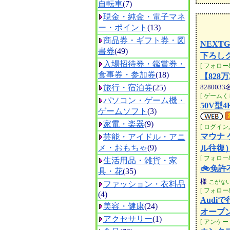
自転車
(7)
現金・純金・電子マネ
ー・ポイント
(13)
商品券・ギフト券・図
NEXT
書券
(49)
下ろし
入場招待券・鑑賞券・
[ フォロー&
食事券・参加券
(18)
【828
旅行・宿泊券
(25)
8280033
[ ゲームくじ
パソコン・ゲーム機・
50V型
ゲームソフト
(3)
家電・楽器
(9)
[ ログイン
マウナ
芸能・アイドル・アニ
メ・おもちゃ
(9)
ル往復
[ フォロー&
生活用品・雑貨・家
🚲免許
具・花
(35)
様
こがない
ファッション・衣料品
[ フォロー&
(4)
Audi
美容・健康
(24)
オープン
アクセサリー
(1)
[ アンケート