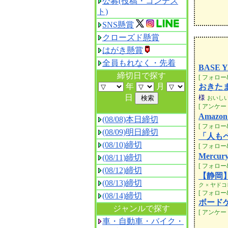
公募(投稿・コンテス
ト)
SNS懸賞
クローズド懸賞
はがき懸賞
全員もれなく・先着
BASE 
締切日で探す
[ フォロー&
年
月
おきた
日
様
おいし
[ アンケート
Amaz
(08/08)本日締切
[ フォロー&
(08/09)明日締切
「人も
(08/10)締切
[ フォロー&
Mercu
(08/11)締切
[ フォロー&
(08/12)締切
【静岡
(08/13)締切
ク × ヤド
[ フォロー
(08/14)締切
ボード
ジャンルで探す
[ アンケート
車・自動車・バイク・