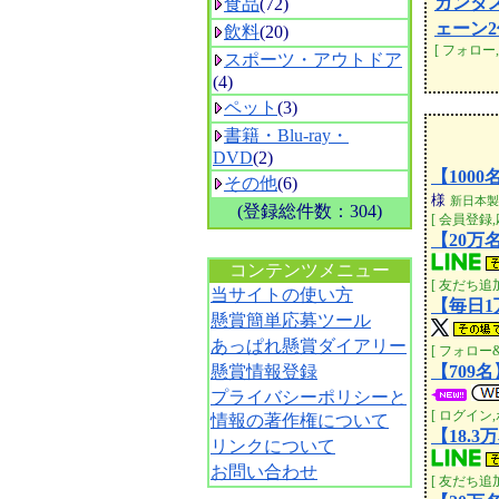
カンタ
食品
(72)
ェーン2
飲料
(20)
[ フォロー,
スポーツ・アウトドア
(4)
ペット
(3)
書籍・Blu-ray・
DVD
(2)
【100
その他
(6)
様
新日本製
(登録総件数：304)
[ 会員登録,
【20万
空白
コンテンツメニュー
[ 友だち追
当サイトの使い方
【毎日
懸賞簡単応募ツール
あっぱれ懸賞ダイアリー
[ フォロー&
懸賞情報登録
【709
プライバシーポリシーと
[ ログイン,
情報の著作権について
【18.
リンクについて
お問い合わせ
[ 友だち追