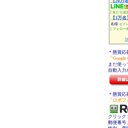
【20万
[ 友だち追
【3万
名様
セブ
[ フォロー&
1
＊懸賞応
「Googl
まだ使っ
自動入力
＊懸賞応
「ロボフ
クリック
郵便番号