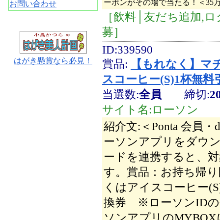
ーポンがその場で当たる！＜35
お問い合わせ
［飲料│友だち追加,ロ
募］
ID:339590
はがき懸賞なら必見！
賞品:
【もれなく】マチ
スコーヒー(S)1杯無料
当選数:
全員
締切:
2
サイト名:ローソン
紹介文:＜Ponta 会
ーソンアプリをダウ
ードを連携すると、対
す。賞品：お持ち帰り限
くはアイスコーヒー(S)
換券 ※ローソンID
ソンアプリのMYBOX