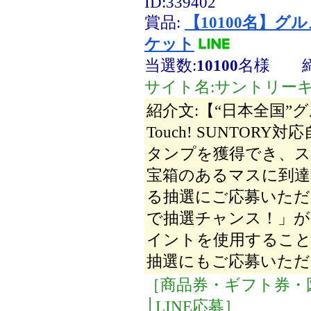
ID:339402
賞品:
【10100名】
ケット
当選数:
10100
名様
サイト名:サントリー
紹介文:【“日本全国
Touch! SUNTOR
タンプを獲得でき、ス
宝箱のあるマスに到
る抽選にご応募いただ
で抽選チャンス！」が
イントを使用するこ
抽選にもご応募いただ
［商品券・ギフト券・
│LINE応募］