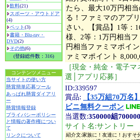
飲料
(21)
たら、最大10万円相
スポーツ・アウトドア
る！ファミマのアプ
(4)
さい。【賞品】1等：1
ペット
(3)
書籍・Blu-ray・
様、2等：1万円相当フ
DVD
(2)
円相当ファミマポイント 
その他
(6)
ァミマポイント 8,000,
(登録総件数：316)
空白
［現金・純金・電子マ
コンテンツメニュー
選│アプリ応募］
当サイトの使い方
ID:339597
懸賞簡単応募ツール
あっぱれ懸賞ダイアリ
賞品:
【35万組70万名
ー
ビニ無料クーポン
懸賞情報登録
プライバシーポリシー
当選数:
350000組70000
と情報の著作権につい
サイト名:サントリー
て
紹介文:家族に！友達に！おすそ分
リンクについて