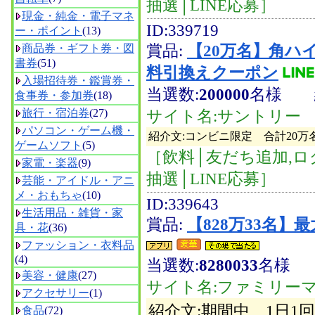
抽選│LINE応募］
現金・純金・電子マネ
ID:339719
ー・ポイント
(13)
賞品:
【20万名】角ハイ
商品券・ギフト券・図
書券
(51)
料引換えクーポン
入場招待券・鑑賞券・
当選数:
200000
名様
食事券・参加券
(18)
旅行・宿泊券
(27)
サイト名:サントリー
パソコン・ゲーム機・
紹介文:コンビニ限定 合計20
ゲームソフト
(5)
［飲料│友だち追加,ロ
家電・楽器
(9)
抽選│LINE応募］
芸能・アイドル・アニ
メ・おもちゃ
(10)
ID:339643
生活用品・雑貨・家
賞品:
【828万33名
具・花
(36)
ファッション・衣料品
(4)
当選数:
8280033
名様
美容・健康
(27)
サイト名:ファミリー
アクセサリー
(1)
紹介文:期間中、1日
食品
(72)