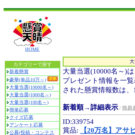
HOME
大
カテゴリーで探す
大量当選(10000名～
新着懸賞
プレゼント情報を一覧
豪華(単品10万～)
大量当選(10000名～)
された懸賞情報数は、
大量当選(1000名～)
大量当選(100名～)
新着順→詳細表示
/
簡易
簡単応募
クイズ応募
ID:339754
アンケート応募
賞品:
【20万名】アサヒ
公募(投稿・コンテス