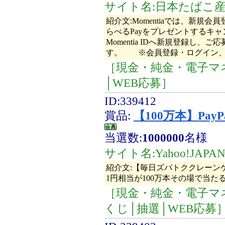
サイト名:日本たばこ
紹介文:Momentiaでは、新規会
らべるPayをプレゼントするキ
Momentia IDへ新規登録し
す。 ※会員登録・ログイン、
［現金・純金・電子マ
│WEB応募］
ID:339412
賞品:
【100万本】Pay
当選数:
1000000
名様
サイト名:Yahoo!JAPA
紹介文:【毎日ズバトククレーンゲ
1円相当が100万本その場で当た
［現金・純金・電子マ
くじ│抽選│WEB応募