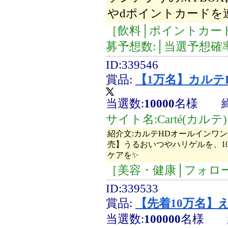
やdポイントカードを
［飲料│ポイントカー
募予想数:│当選予想確率％
ID:339546
賞品:
【1万名】カルテ
当選数:
10000
名様
サイト名:Carté(カルテ)
紹介文:カルテHDオールインワ
売】うるおいつやハリゲルを、10
ケアを✨
［美容・健康│フォロ
ID:339533
賞品:
【先着10万名】え
当選数:
100000
名様