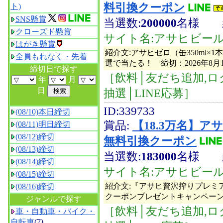
料引換クーポン
ト)
SNS懸賞
当選数:
200000
名様
クローズド懸賞
サイト名:アサヒビー
はがき懸賞
紹介文:アサヒゼロ（缶350ml
全員もれなく・先着
選で当たる！ 締切：2026年8月17
締切日で探す
［飲料│友だち追加,ロ
年
月
日
抽選│LINE応募］
ID:339733
(08/10)本日締切
賞品:
【18.3万名】
(08/11)明日締切
(08/12)締切
無料引換クーポン
(08/13)締切
当選数:
183000
名様
(08/14)締切
サイト名:アサヒビー
(08/15)締切
紹介文:『アサヒ贅沢搾りプレミア
(08/16)締切
クーポンプレゼントキャンペーン 締切
ジャンルで探す
［飲料│友だち追加,ロ
車・自動車・バイク・
自転車
(7)