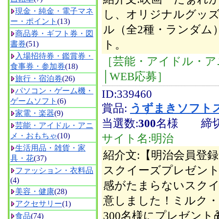
現金・純金・電子マネ
し、オリジナルグッ
ー・ポイント
(13)
ル（全2種・ランダム
商品券・ギフト券・図
ト。
書券
(51)
入場招待券・鑑賞券・
［芸能・アイドル・ア
食事券・参加券
(18)
│WEB応募］
旅行・宿泊券
(26)
パソコン・ゲーム機・
ID:339460
ゲームソフト
(6)
賞品:
うずまきソフト
家電・楽器
(9)
当選数:
300
名様
締切
芸能・アイドル・アニ
メ・おもちゃ
(10)
サイト名:明治
生活用品・雑貨・家
紹介文:【明治会員登
具・花
(37)
スクイーズプレゼン
ファッション・衣料品
(4)
感がたまらないスク
美容・健康
(28)
意しました！ミルク・
アクセサリー
(1)
300名様にプレゼント
食品
(74)