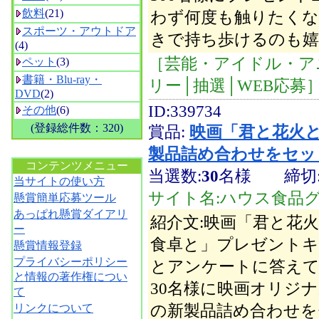
飲料
(21)
わず何度も触りたくな
スポーツ・アウトドア
きで持ち歩けるのも
(4)
［芸能・アイドル・ア
ペット
(3)
書籍・Blu-ray・
リー│抽選│WEB応募
DVD
(2)
ID:339734
その他
(6)
(登録総件数：320)
賞品:
映画「君と花火
空白
製品詰め合わせをセッ
コンテンツメニュー
当選数:
30
名様
締切
当サイトの使い方
サイト名:ハウス食品
懸賞簡単応募ツール
あっぱれ懸賞ダイアリ
紹介文:映画「君と花
ー
食卓と」プレゼントキ
懸賞情報登録
プライバシーポリシー
とアンケートに答え
と情報の著作権につい
30名様に映画オリジ
て
の新製品詰め合わせを
リンクについて