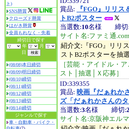
ID:339721
ト)
賞品:
『FGO』リリ
SNS懸賞
トB2ポスター
クローズド懸賞
当選数:
10
名様
締切
はがき懸賞
全員もれなく・先着
サイト名:ファミ通.co
締切日で探す
紹介文:『FGO』リ
年
月
日
ストB2ポスターを抽
［芸能・アイドル・ア
(08/08)本日締切
スト│抽選│Ｘ応募］
(08/09)明日締切
(08/10)締切
ID:339355
(08/11)締切
賞品:
映画『だぁれか
(08/12)締切
ズ「だぁれかさんのタ
(08/13)締切
(08/14)締切
当選数:
3
名様
締切:
ジャンルで探す
サイト名:京阪神エル
車・自動車・バイク・
紹介文:映画『だぁれ
自転車
(7)