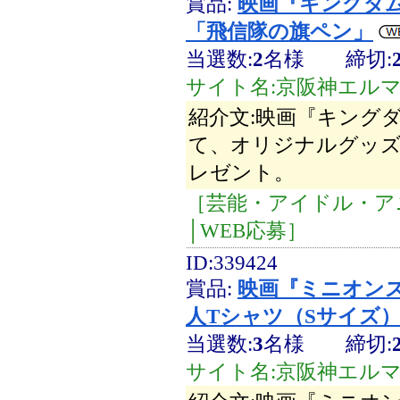
賞品:
映画『キングダ
「飛信隊の旗ペン」
当選数:
2
名様
締切:
サイト名:京阪神エル
紹介文:映画『キング
て、オリジナルグッズ
レゼント。
［芸能・アイドル・ア
│WEB応募］
ID:339424
賞品:
映画『ミニオン
人Tシャツ（Sサイズ
当選数:
3
名様
締切:
サイト名:京阪神エル