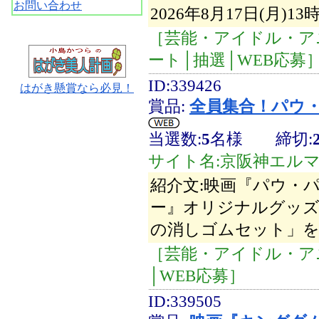
お問い合わせ
2026年8月17日(月)1
［芸能・アイドル・ア
ート│抽選│WEB応募
ID:339426
はがき懸賞なら必見！
賞品:
全員集合！パウ
当選数:
5
名様
締切:
サイト名:京阪神エル
紹介文:映画『パウ・
ー』オリジナルグッズ
の消しゴムセット」を
［芸能・アイドル・ア
│WEB応募］
ID:339505