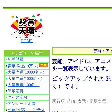
HOME
芸能・ア
カテゴリーで探す
新着懸賞
芸能、アイドル、アニメ
豪華(単品10万～)
を一覧表示しています。
大量当選(10000名～)
ピックアップされた懸
大量当選(1000名～)
大量当選(100名～)
く）です。
簡単応募
クイズ応募
新着順→
詳細表示
/
簡易表示
アンケート応募
公募(投稿・コンテス