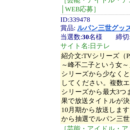
│WEB応募］
ID:339478
賞品:
ルパン三世グッ
当選数:
30
名様
締切
サイト名:日テレ
紹介文:TVシリーズ（PART
～峰不二子という女～
シリーズから少なくと
してください。複数エ
シリーズから最大3つ
果で放送タイトルが決
10月期から放送しま
から抽選でルパン三世
［芸能・アイドル・ア