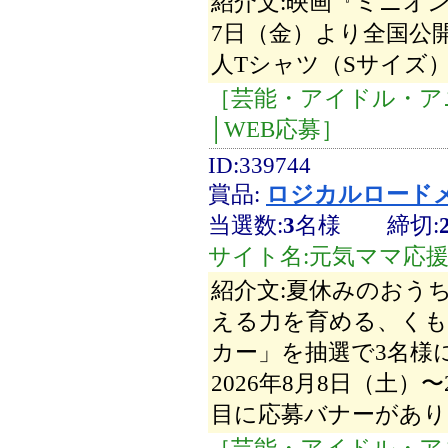
紹介文:映画『ミニオン
7日（金）より全国公
人Tシャツ（Sサイズ
［芸能・アイドル・ア
│WEB応募］
ID:339744
賞品:
ロジカルロード
当選数:
3
名様
締切:
サイト名:元気ママ応
紹介文:夏休みのおう
える力を育める、くも
カー」を抽選で3名様
2026年8月8日（土）
目に応募バナーがあり
［芸能・アイドル・ア