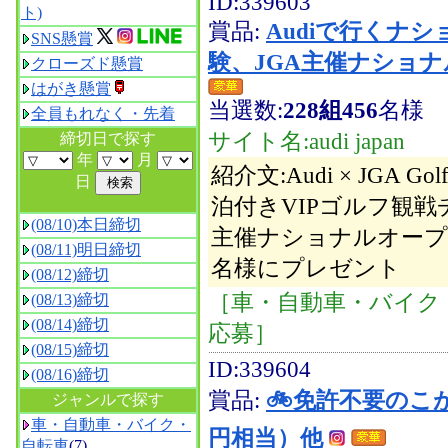
ID:339603
ト)
賞品:
Audiで行くナ
SNS懸賞
験、JGA主催ナショナ
クローズド懸賞
はがき懸賞
当選数:
228組456
名様
全員もれなく・先着
サイト名:audi japan
締切日で探す
年
月
紹介文:Audi × JGA Gol
日
泊付きVIPゴルフ観戦
(08/10)本日締切
主催ナショナルオープン
(08/11)明日締切
名様にプレゼント
(08/12)締切
［車・自動車・バイク・
(08/13)締切
(08/14)締切
応募］
(08/15)締切
ID:339604
(08/16)締切
賞品:
🚲免許不要のこがな
ジャンルで探す
車・自動車・バイク・
円相当）他
自転車
(7)