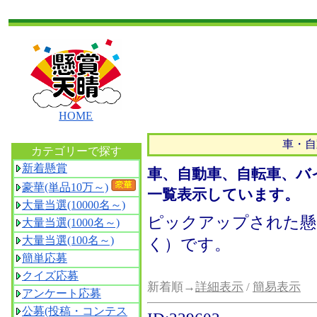
HOME
車・自
カテゴリーで探す
新着懸賞
車、自動車、自転車、バ
豪華(単品10万～)
一覧表示しています。
大量当選(10000名～)
ピックアップされた懸
大量当選(1000名～)
大量当選(100名～)
く）です。
簡単応募
クイズ応募
新着順→
詳細表示
/
簡易表示
アンケート応募
公募(投稿・コンテス