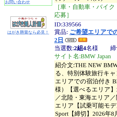
お問い合わせ
［車・自動車・バイク・
応募］
ID:339566
賞品:
ご希望エリアでの宿
はがき懸賞なら必見！
2日
当選数:
2組4
名様
締
サイト名:BMW Japan
紹介文:THE NEW 
る、特別体験旅行キャ
エリアでの宿泊付き BM
様）【選べるエリア】
／北陸・東海エリア／
エリア【試乗可能モデル】BM
Sport【締切】2026年8