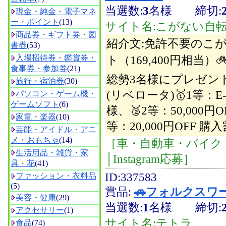
当選数:
3
名様
締切:
現金・純金・電子マネ
ー・ポイント
(13)
サイト名:こがない自転車 
商品券・ギフト券・図
紹介文:免許不要のこがな
書券
(53)
ト（169,400円相当
入場招待券・鑑賞券・
食事券・参加券
(21)
総勢3名様にプレゼント！
旅行・宿泊券
(30)
(リベロータ)🥇1等：E-L
パソコン・ゲーム機・
ゲームソフト
(6)
様、🥈2等：50,000円
家電・楽器
(10)
等：20,000円OFF 
芸能・アイドル・アニ
メ・おもちゃ
(14)
［車・自動車・バイク
生活用品・雑貨・家
│Instagram応募］
具・花
(41)
ID:337583
ファッション・衣料品
(5)
賞品:
🚗フォルクスワーゲン 
美容・健康
(29)
当選数:
1
名様
締切:
アクセサリー
(1)
サイト名:テトラ
食品
(74)