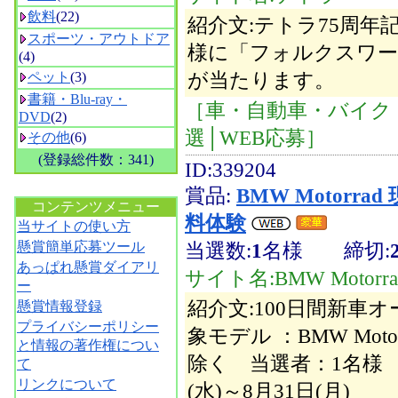
飲料
(22)
紹介文:テトラ75周
スポーツ・アウトドア
様に「フォルクスワーゲンP
(4)
が当たります。
ペット
(3)
書籍・Blu-ray・
［車・自動車・バイク
DVD
(2)
選│WEB応募］
その他
(6)
(登録総件数：341)
ID:339204
空白
賞品:
BMW Motorr
コンテンツメニュー
料体験
当サイトの使い方
当選数:
1
名様
締切:
懸賞簡単応募ツール
あっぱれ懸賞ダイアリ
サイト名:BMW Motorra
ー
紹介文:100日間新車
懸賞情報登録
プライバシーポリシー
象モデル ：BMW Moto
と情報の著作権につい
除く 当選者：1名様 応
て
リンクについて
(水)～8月31日(月)