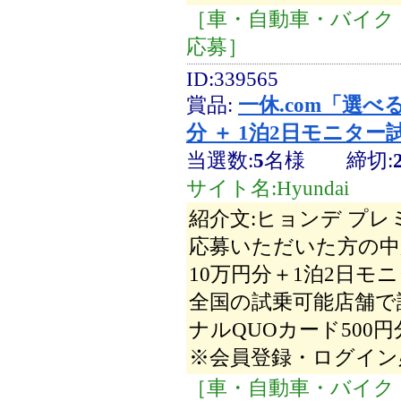
［車・自動車・バイク・
応募］
ID:339565
賞品:
一休.com「選
分 ＋ 1泊2日モニター
当選数:
5
名様
締切:
サイト名:Hyundai
紹介文:ヒョンデ プ
応募いただいた方の中
10万円分＋1泊2日
全国の試乗可能店舗で
ナルQUOカード50
※会員登録・ログイン
［車・自動車・バイク