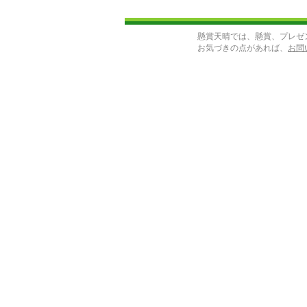
懸賞天晴では、懸賞、プレゼ
お気づきの点があれば、
お問