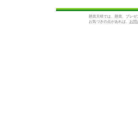
懸賞天晴では、懸賞、プレゼ
お気づきの点があれば、
お問